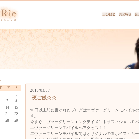
>
T
F
S
2016/03/07
1
夜ご飯☆☆
7
8
14
15
90日以上前に書かれたブログはエヴァーグリーンモバイル
21
22
す。
28
29
今すぐエヴァーグリーンエンタテイメントオフィシャルモバ
エヴァーグリーンモバイルへアクセス！！
エヴァーグリーンモバイルではオリジナルの着ボイス・ムー