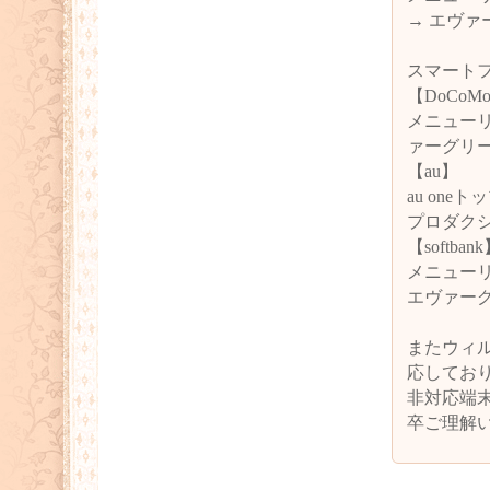
→ エヴ
スマート
【DoCoM
メニューリ
ァーグリ
【au】
au on
プロダクシ
【softban
メニューリ
エヴァー
またウィル
応してお
非対応端
卒ご理解