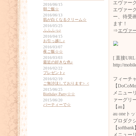
エヴァー
2016/06/15
朝ご飯☆
エヴァー
2016/06/13
ー、待受
肌が白くなるクリーム☆
ます！
2016/05/25
⇒
エヴァ
ふふふっ♪
2016/04/15
お引っ越し♪
2016/03/07
夜ご飯☆☆
[ 直接UR
2016/03/03
最近の好きな色♪
http://mobi
2016/02/22
プレゼント♪
フィーチ
2016/02/19
ご無沙汰しております>_<
【DoCoM
2015/06/25
メニューリ
Birthday Party☆☆
ァーグリ
2015/06/20
パーティーで☆
【au】
au on
プロダクシ
【softban
メニューリ